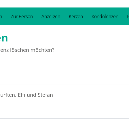
n
Zur Person
Anzeigen
Kerzen
Kondolenzen
B
en
olenz löschen möchten?
rften. Elfi und Stefan