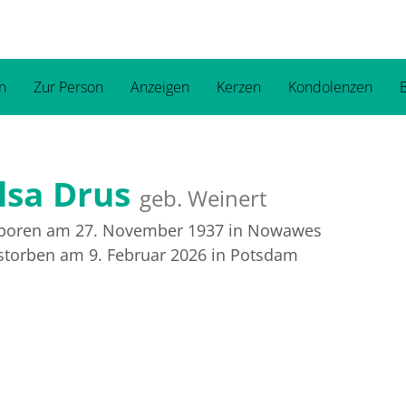
n
Zur Person
Anzeigen
Kerzen
Kondolenzen
B
lsa Drus
geb. Weinert
boren am 27. November 1937
in Nowawes
storben am 9. Februar 2026
in Potsdam