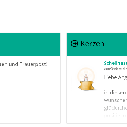
Kerzen
Schellha
igen und Trauerpost!
entzündete di
Liebe Ang
in diesen
wünschen
glücklich
positiv i
Gedenksei