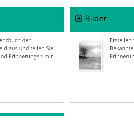
Trauer z
wachzuha
Bilder
In tiefer
lenzbuch den
Erstellen
Ihre Sch
eid aus und teilen Sie
Bekannte
und Erinnerungen mit
Erinneru