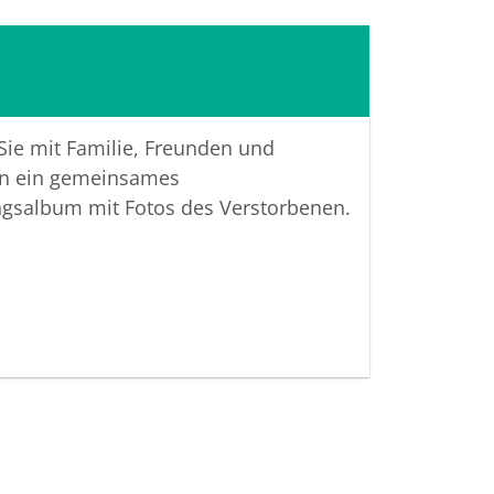
u teilen und das Andenken gemeinsam
lten.
 Verbundenheit
 Sie mit Familie, Freunden und
ellhase Bestattungen GmbH
n ein gemeinsames
ngsalbum mit Fotos des Verstorbenen.